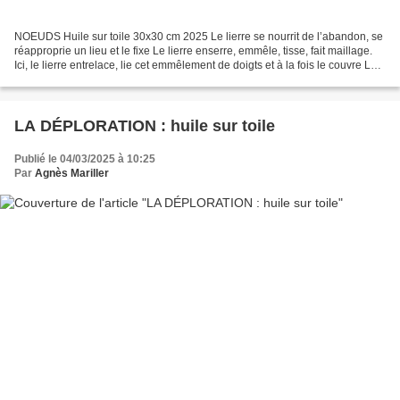
NOEUDS Huile sur toile 30x30 cm 2025 Le lierre se nourrit de l’abandon, se
réapproprie un lieu et le fixe Le lierre enserre, emmêle, tisse, fait maillage.
Ici, le lierre entrelace, lie cet emmêlement de doigts et à la fois le couvre Le
motif du lierre...
LA DÉPLORATION : huile sur toile
Publié le 04/03/2025 à 10:25
Par
Agnès Mariller