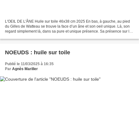
L'OEIL DE L'ÂNE Huile sur toile 46x38 cm 2025 En bas, à gauche, au pied
du Gilles de Watteau se trouve la face d’un âne et son oeil unique. Là, son
regard simplement là, dans sa pure et unique présence. Sa présence sur la
toile est une réplique de celle...
NOEUDS : huile sur toile
Publié le 11/03/2025 à 16:35
Par
Agnès Mariller