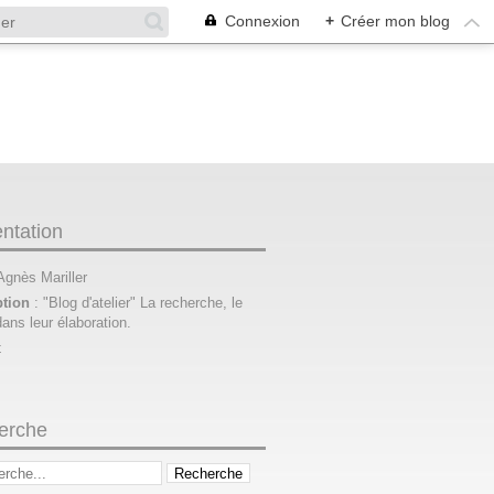
Connexion
+
Créer mon blog
ntation
 Agnès Mariller
ption
: "Blog d'atelier" La recherche, le
dans leur élaboration.
t
erche