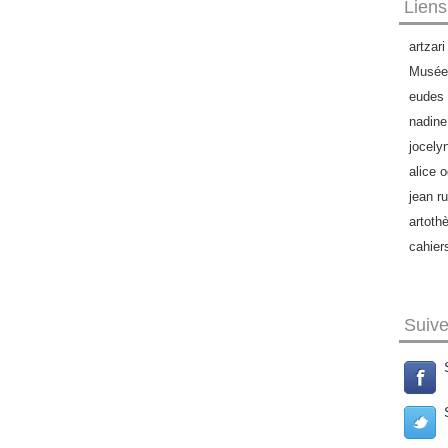
Liens
artzari
Musée 
eudes 
nadine
jocely
alice o
jean ru
artoth
cahier
Suiv