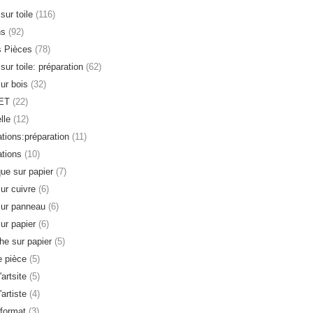
sur toile
(116)
ns
(92)
s Pièces
(78)
sur toile: préparation
(62)
sur bois
(32)
ET
(22)
lle
(12)
ations:préparation
(11)
ations
(10)
que sur papier
(7)
sur cuivre
(6)
sur panneau
(6)
sur papier
(6)
e sur papier
(5)
 pièce
(5)
'artsite
(5)
'artiste
(4)
format
(3)