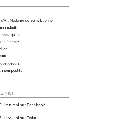
d'Art Moderne de Saint Étienne
menichetti
 lahoz-quilez
ne clémente
dilon
stin
èque idéograf
s intempestifs
ez-moi
Suivez-moi sur Facebook
Suivez-moi sur Twitter