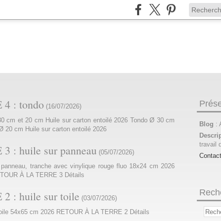
 : tondo
Prése
(
16/07/2026
)
m et 20 cm Huile sur carton entoilé 2026 Tondo Ø 30 cm
Blog
:
Ø 20 cm Huile sur carton entoilé 2026
Descri
travail 
: huile sur panneau
(
05/07/2026
)
Contac
nneau, tranche avec vinylique rouge fluo 18x24 cm 2026
TOUR À LA TERRE 3 Détails
Rech
 huile sur toile
(
03/07/2026
)
oile 54x65 cm 2026 RETOUR À LA TERRE 2 Détails