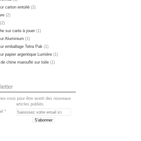
ur carton entoilé
(2)
ure
(2)
(2)
e sur carte à jouer
(1)
sur Aluminium
(1)
sur emballage Tetra Pak
(1)
sur papier argentique Lumière
(1)
 de chine marouflé sur toile
(1)
etter
ez-vous pour être averti des nouveaux
articles publiés.
il