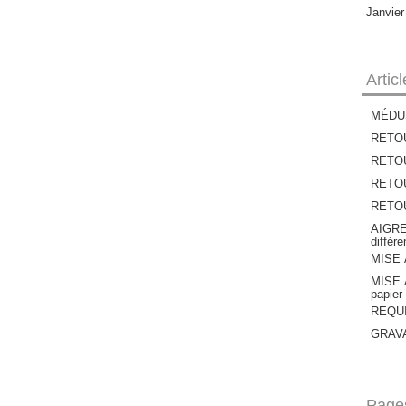
Janvie
Artic
MÉDU
RETOU
RETOU
RETOUR
RETOUR
AIGRE
différ
MISE À
MISE À
papier
REQUIE
GRAVAT
Page