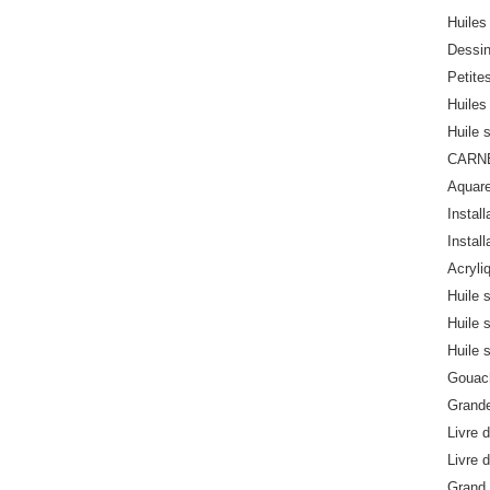
Huiles 
Dessi
Petite
Huiles 
Huile 
CARN
Aquare
Install
Install
Acryli
Huile 
Huile 
Huile 
Gouach
Grande
Livre d
Livre d
Grand 