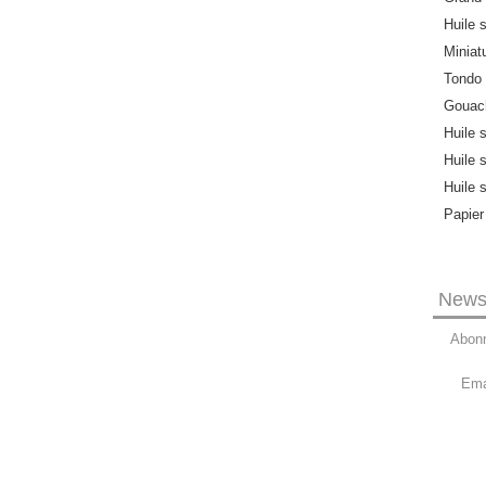
Huile s
Miniat
Tondo
Gouach
Huile 
Huile 
Huile 
Papier
Newsl
Abonn
Ema