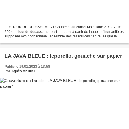
LES JOUR DU DÉPASSEMENT Gouache sur carnet Moleskine 21x312 cm
2024 Le jour du dépassement est la date « à partir de laquelle l’humanité est
supposée avoir consommé l’ensemble des ressources naturelles que la
planète est capable de produire en un an pour...
LA JAVA BLEUE : leporello, gouache sur papier
Publié le 19/01/2023 à 13:58
Par
Agnès Mariller