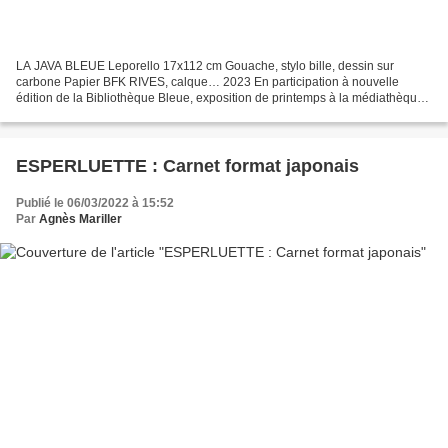
LA JAVA BLEUE Leporello 17x112 cm Gouache, stylo bille, dessin sur
carbone Papier BFK RIVES, calque… 2023 En participation à nouvelle
édition de la Bibliothèque Bleue, exposition de printemps à la médiathèque
Jules Verne de la Ricamarie : Un leporello...
ESPERLUETTE : Carnet format japonais
Publié le 06/03/2022 à 15:52
Par
Agnès Mariller