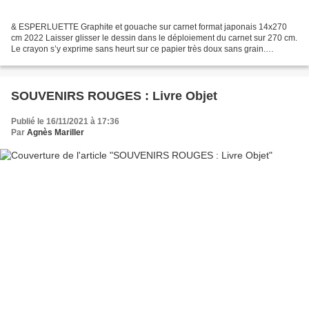
& ESPERLUETTE Graphite et gouache sur carnet format japonais 14x270
cm 2022 Laisser glisser le dessin dans le déploiement du carnet sur 270 cm.
Le crayon s’y exprime sans heurt sur ce papier très doux sans grain.
Dessiner dans ces intervalles, ces plis...
SOUVENIRS ROUGES : Livre Objet
Publié le 16/11/2021 à 17:36
Par
Agnès Mariller