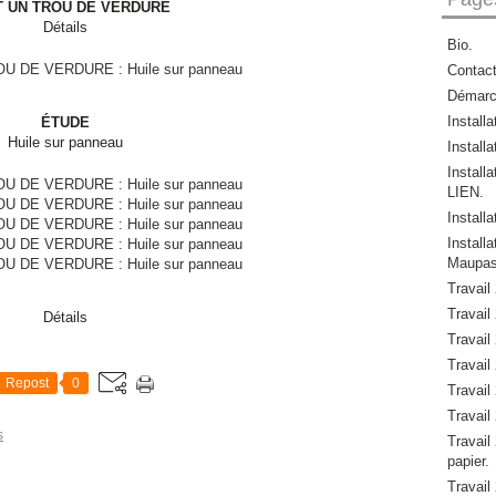
T UN TROU DE VERDURE
Détails
Bio.
Contac
Démar
Install
ÉTUDE
Huile sur panneau
Installa
Install
LIEN.
Install
Instal
Maupas
Travail
Travail 
Détails
Travail 
Travail 
Repost
0
Travail 
Travail 
s
Travail 
papier.
Travail 