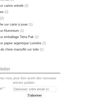
ur carton entoilé
(2)
ure
(2)
(2)
e sur carte à jouer
(1)
sur Aluminium
(1)
sur emballage Tetra Pak
(1)
sur papier argentique Lumière
(1)
 de chine marouflé sur toile
(1)
etter
ez-vous pour être averti des nouveaux
articles publiés.
il