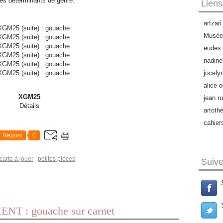
r les déterminants de genre.
Liens
artzari
Musée 
eudes 
nadine
jocely
alice o
XGM25
jean ru
Détails
artoth
cahier
Repost
0
carte à jouer
petites pièces
Suiv
 : gouache sur carnet