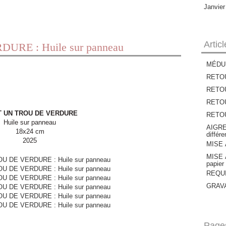
Janvie
Artic
URE : Huile sur panneau
MÉDU
RETOU
RETOU
RETOUR
T UN TROU DE VERDURE
RETOUR
Huile sur panneau
AIGRE
18x24 cm
différ
2025
MISE À
MISE À
papier
REQUIE
GRAVAT
Page