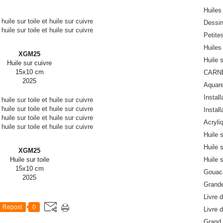
Huiles 
Dessi
Petite
Huiles 
XGM25
Huile 
Huile sur cuivre
15x10 cm
CARN
2025
Aquare
Install
Install
Acryli
Huile 
Huile 
XGM25
Huile sur toile
Huile 
15x10 cm
Gouach
2025
Grande
Livre d
Repost
0
Livre d
Grand 