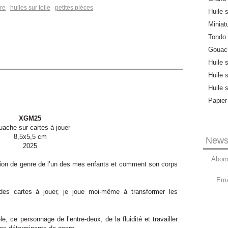
vre
huiles sur toile
petites pièces
Huile s
Miniat
Tondo
Gouach
Huile 
Huile 
Huile 
Papier
XGM25
ache sur cartes à jouer
8,5x5,5 cm
Newsl
2025
Abonn
nsition de genre de l’un des mes enfants et comment son corps
Ema
 des cartes à jouer, je joue moi-même à transformer les
 ce personnage de l’entre-deux, de la fluidité et travailler