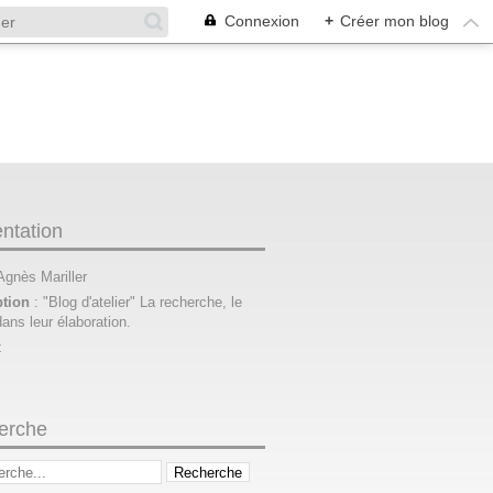
Connexion
+
Créer mon blog
ntation
 Agnès Mariller
ption
: "Blog d'atelier" La recherche, le
dans leur élaboration.
t
erche