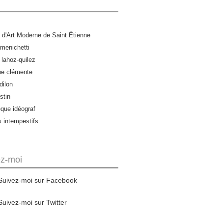
d'Art Moderne de Saint Étienne
menichetti
 lahoz-quilez
ne clémente
dilon
stin
èque idéograf
s intempestifs
ez-moi
Suivez-moi sur Facebook
Suivez-moi sur Twitter