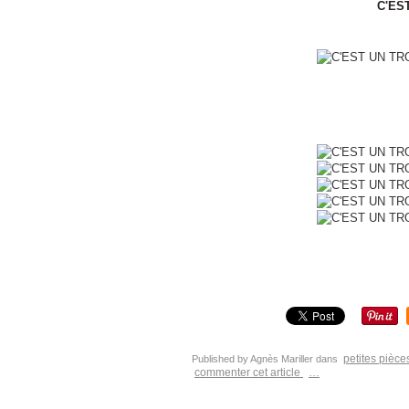
C'ES
petites pièce
Published by Agnès Mariller
dans
commenter cet article
…