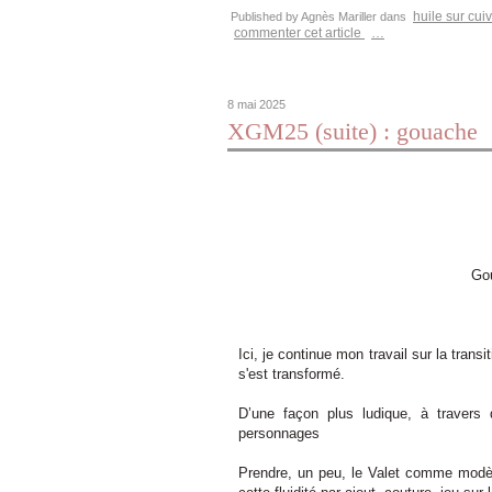
huile sur cui
Published by Agnès Mariller
dans
commenter cet article
…
8 mai 2025
XGM25 (suite) : gouache
Gou
Ici, je continue mon travail sur la tra
s'est transformé.
D’une façon plus ludique, à travers
personnages
Prendre, un peu, le Valet comme modèle,