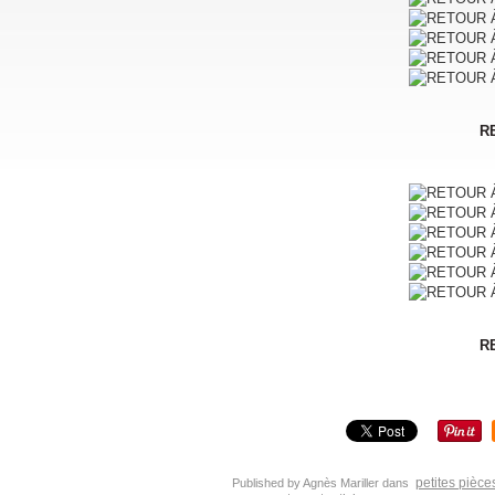
R
R
petites pièce
Published by Agnès Mariller
dans