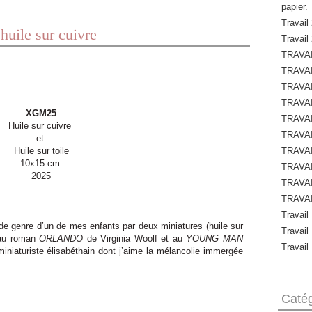
papier.
Travail 
huile sur cuivre
Travail
TRAVAI
TRAVAI
TRAVAI
TRAVAI
XGM25
TRAVAI
Huile sur cuivre
TRAVAI
et
Huile sur toile
TRAVAI
10x15 cm
TRAVAI
2025
TRAVAI
TRAVAI
Travail
n de genre d’un de mes enfants par deux miniatures (huile sur
Travail
e au roman
ORLANDO
de Virginia Woolf et au
YOUNG MAN
Travail
miniaturiste élisabéthain dont j’aime la mélancolie immergée
Catég