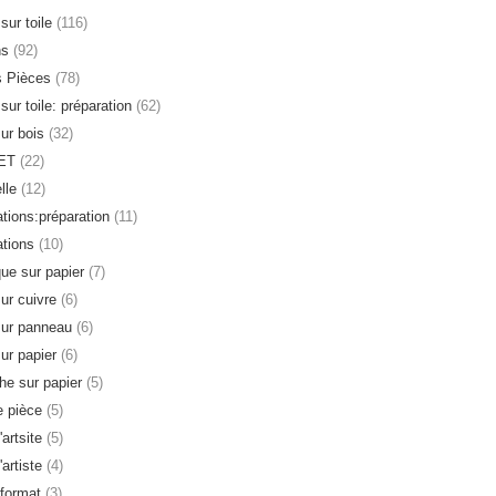
sur toile
(116)
ns
(92)
s Pièces
(78)
sur toile: préparation
(62)
sur bois
(32)
ET
(22)
lle
(12)
ations:préparation
(11)
ations
(10)
que sur papier
(7)
sur cuivre
(6)
sur panneau
(6)
sur papier
(6)
e sur papier
(5)
 pièce
(5)
'artsite
(5)
'artiste
(4)
format
(3)