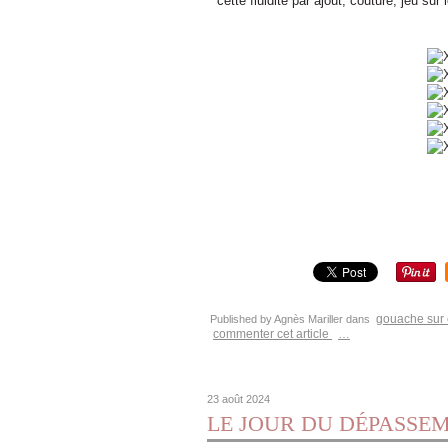
cette fluidité par ajout, couture, jeu su
gouache sur 
Published by Agnès Mariller
dans
commenter cet article
…
23 août 2024
LE JOUR DU DÉPASSEMENT