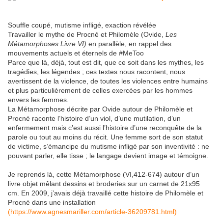
Souffle coupé, mutisme infligé, exaction révélée
Travailler le mythe de Procné et Philomèle (Ovide,
Les
Métamorphoses Livre VI)
en parallèle, en rappel des
mouvements actuels et éternels de #MeToo
Parce que là, déjà, tout est dit, que ce soit dans les mythes, les
tragédies, les légendes ; ces textes nous racontent, nous
avertissent de la violence, de toutes les violences entre humains
et plus particulièrement de celles exercées par les hommes
envers les femmes.
La Métamorphose décrite par Ovide autour de Philomèle et
Procné raconte l’histoire d’un viol, d’une mutilation, d’un
enfermement mais c’est aussi l’histoire d’une reconquête de la
parole ou tout au moins du récit. Une femme sort de son statut
de victime, s’émancipe du mutisme infligé par son inventivité : ne
pouvant parler, elle tisse ; le langage devient image et témoigne.
Je reprends là, cette Métamorphose (VI,412-674) autour d’un
livre objet mêlant dessins et broderies sur un carnet de 21x95
cm. En 2009, j’avais déjà travaillé cette histoire de Philomèle et
Procné dans une installation
(
https://www.agnesmariller.com/article-36209781.html
)