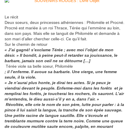
Le récit
Deux soeurs, deux princesses athéniennes : Philomèle et Procné.
Procné est mariée à un roi Thrace, Térée qui l’emmène au loin,
dans son pays. Mais elle se languit de Philomèle et demande à
son mari d’aller chercher celle-ci. Ce qu’il fait.
Sur le chemin de retour
« J’ai gagné! s’exclame Térée ; avec moi l’objet de mon
désir. » Il bondit, à peine peut-il retarder sa jouissance, le
barbare, jamais son oeil ne se détourne […]
Térée viole sa belle soeur, Philomèle
; il l’enferme. Il avoue sa barbarie. Une vierge, une femme
seule, il la viole.
« Je n’aurai plus honte, je dirai tes actes. Si je peux je
viendrai devant le peuple. Enferme-moi dans les forêts
et je
remplirai les forêts, je toucherai les rochers, ils sauront. L’air
m’entendra, le dieu aussi-s’il y en a, dans l’air. »
Révoltée, elle crie le nom de son père, lutte pour parler : à la
pince il lui saisit la langue, la tranche de son épée sauvage.
Une petite racine de langue sautille. Elle s’écroule et
tremblante murmure contre la terre noire. Comme une queue
de couleuvre mutilée saute encore, palpite, en mourant