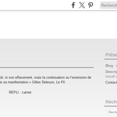
Prése
Blog
:
Descri
travail 
 pli, ni son effacement, mais la continuation ou l’extension de
de sa manifestation.» Gilles Deleuze,
Le Pli
.
Contac
Rech