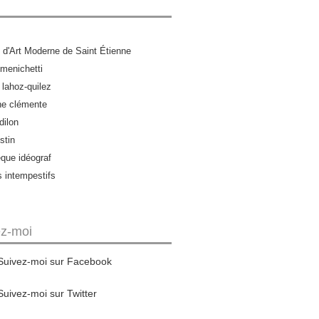
d'Art Moderne de Saint Étienne
menichetti
 lahoz-quilez
ne clémente
dilon
stin
èque idéograf
s intempestifs
ez-moi
Suivez-moi sur Facebook
Suivez-moi sur Twitter