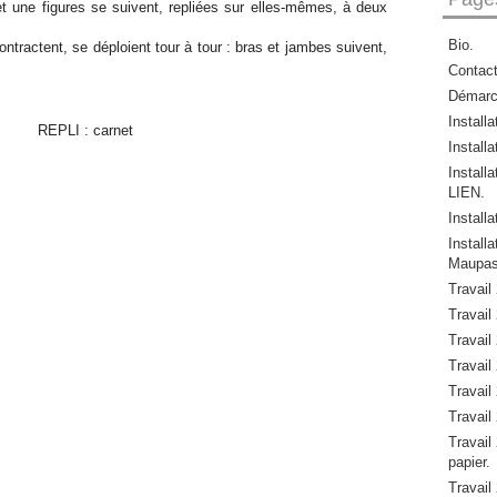
 une figures se suivent, repliées sur elles-mêmes, à deux
Bio.
ntractent, se déploient tour à tour : bras et jambes suivent,
Contac
Démar
Install
Installa
Install
LIEN.
Install
Instal
Maupas
Travail
Travail 
Travail 
Travail 
Travail 
Travail 
Travail 
papier.
Travail 