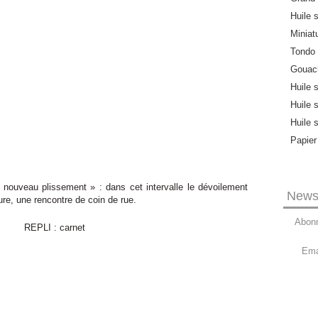
Huile s
Miniat
Tondo
Gouach
Huile 
Huile 
Huile 
Papier
un nouveau plissement » : dans cet intervalle le dévoilement
Newsl
ure, une rencontre de coin de rue.
Abonn
Ema