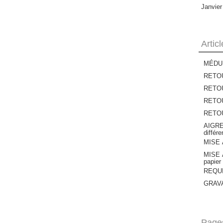
Janvie
Artic
MÉDU
RETOU
RETOU
RETOUR
RETOUR
AIGRE
différ
MISE À
MISE À
papier
REQUIE
GRAVAT
Page