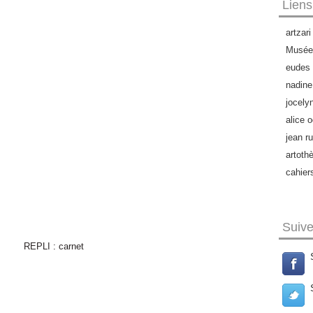
Liens
artzari
Musée 
eudes 
nadine
jocely
alice o
jean ru
artoth
cahier
Suiv