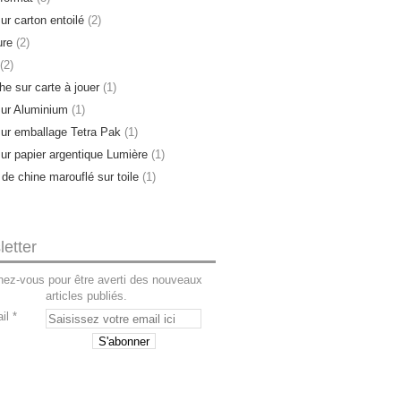
ur carton entoilé
(2)
ure
(2)
(2)
e sur carte à jouer
(1)
sur Aluminium
(1)
sur emballage Tetra Pak
(1)
sur papier argentique Lumière
(1)
 de chine marouflé sur toile
(1)
etter
ez-vous pour être averti des nouveaux
articles publiés.
il