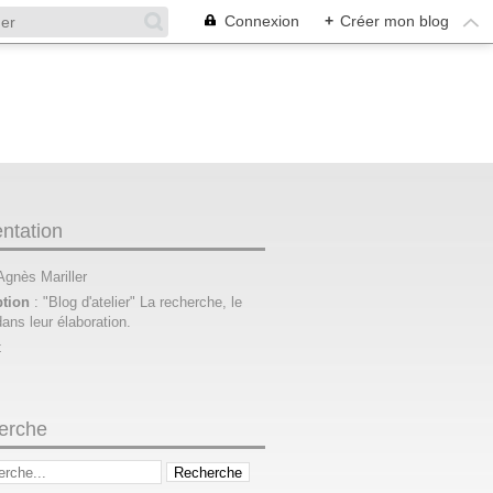
Connexion
+
Créer mon blog
ntation
 Agnès Mariller
ption
: "Blog d'atelier" La recherche, le
dans leur élaboration.
t
erche