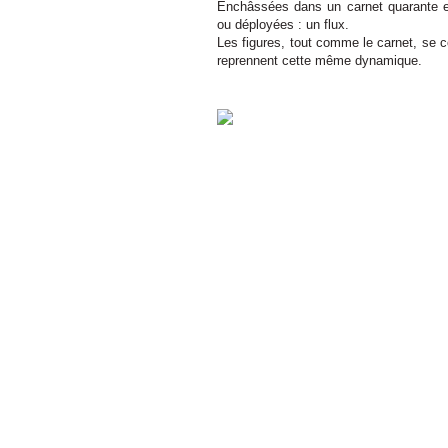
Enchâssées dans un carnet quarante et
ou déployées : un flux.
Les figures, tout comme le carnet, se co
reprennent cette même dynamique.