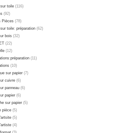
sur toile
(116)
ns
(92)
s Pièces
(78)
sur toile: préparation
(62)
sur bois
(32)
ET
(22)
lle
(12)
ations:préparation
(11)
ations
(10)
que sur papier
(7)
sur cuivre
(6)
sur panneau
(6)
sur papier
(6)
e sur papier
(5)
 pièce
(5)
'artsite
(5)
'artiste
(4)
format
(3)