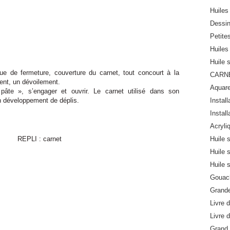
Huiles 
Dessi
Petite
Huiles 
Huile 
ique de fermeture, couverture du carnet, tout concourt à la
CARN
ent, un dévoilement.
Aquare
pâte », s’engager et ouvrir. Le carnet utilisé dans son
n développement de déplis.
Install
Install
Acryli
Huile 
Huile 
Huile 
Gouach
Grande
Livre d
Livre d
Grand 