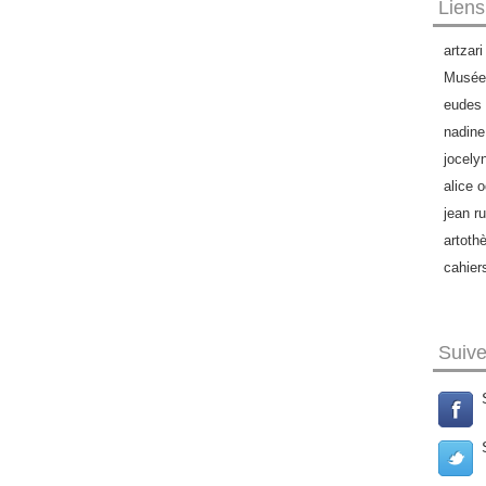
Liens
artzari
Musée 
eudes 
nadine
jocely
alice o
jean ru
artoth
cahier
Suiv