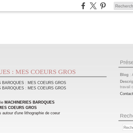
Prése
ES : MES COEURS GROS
Blog
:
Descri
travail 
Contac
rie
MACHINERIES BAROQUES
MES COEURS GROS
 autour d'une lithographie de coeur
Rech