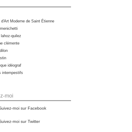
d'Art Moderne de Saint Étienne
menichetti
 lahoz-quilez
ne clémente
dilon
stin
èque idéograf
s intempestifs
ez-moi
Suivez-moi sur Facebook
Suivez-moi sur Twitter