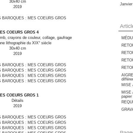
30x40 cm
Janvie
2019
Artic
ES COEURS GROS 4
mb, crayons de couleur, collage, gaufrage
MÉDU
une lithographie du XIX° siècle
RETOU
30x40 cm
RETOU
2019
RETOUR
RETOUR
AIGRE
différ
MISE À
MISE À
ES COEURS GROS 1
papier
Détails
REQUIE
2019
GRAVAT
Page