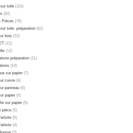
sur toile
(116)
ns
(92)
s Pièces
(78)
sur toile: préparation
(62)
sur bois
(32)
ET
(22)
lle
(12)
ations:préparation
(11)
ations
(10)
que sur papier
(7)
sur cuivre
(6)
sur panneau
(6)
sur papier
(6)
e sur papier
(5)
 pièce
(5)
'artsite
(5)
'artiste
(4)
format
(3)