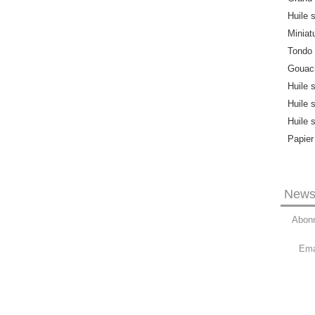
Huile s
Miniat
Tondo
Gouach
Huile 
Huile 
Huile 
Papier
Newsl
Abonn
Ema