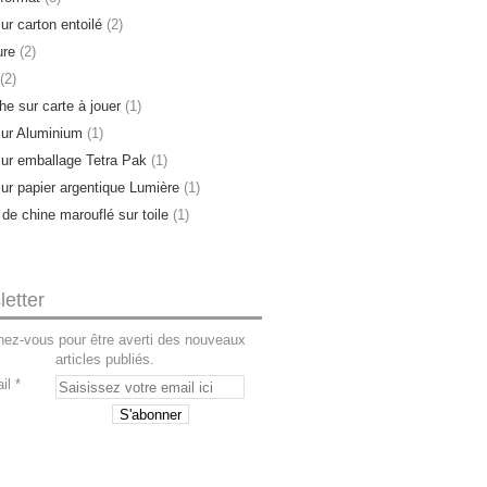
ur carton entoilé
(2)
ure
(2)
(2)
e sur carte à jouer
(1)
sur Aluminium
(1)
sur emballage Tetra Pak
(1)
sur papier argentique Lumière
(1)
 de chine marouflé sur toile
(1)
etter
ez-vous pour être averti des nouveaux
articles publiés.
il