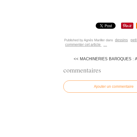
dessins
pet
Published by Agnès Mariller
dans
commenter cet article
…
<< MACHINERIES BAROQUES : A
commentaires
Ajouter un commentaire