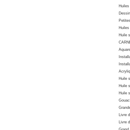
Huiles 
Dessi
Petite
Huiles 
Huile 
CARN
Aquare
Install
Install
Acryli
Huile 
Huile 
Huile 
Gouach
Grande
Livre d
Livre d
Grand 