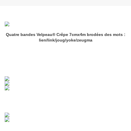
Quatre bandes Velpeau® Crêpe 7cmx4m brodées des mots :
lien/link/joug/yoke/zeugma