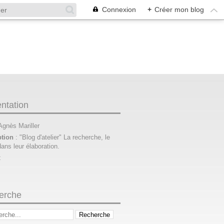
Connexion
+
Créer mon blog
ntation
 Agnès Mariller
ption
: "Blog d'atelier" La recherche, le
dans leur élaboration.
t
erche