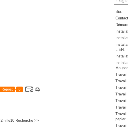
Bio.
Contac
Démar
Install
Installa
Install
LIEN.
Install
Instal
Maupas
Travail
Travail 
Travail 
Repost
0
Travail 
Travail 
Travail 
Travail 
papier.
 2mille10
Recherche >>
Travail 