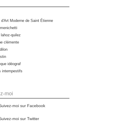
d'Art Moderne de Saint Étienne
menichetti
 lahoz-quilez
ne clémente
dilon
stin
èque idéograf
s intempestifs
ez-moi
Suivez-moi sur Facebook
Suivez-moi sur Twitter