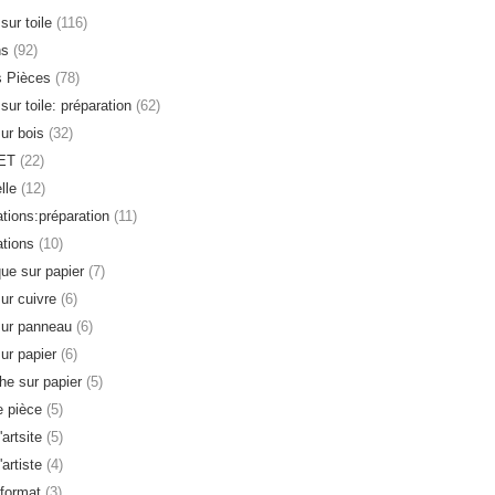
sur toile
(116)
ns
(92)
s Pièces
(78)
sur toile: préparation
(62)
sur bois
(32)
ET
(22)
lle
(12)
ations:préparation
(11)
ations
(10)
que sur papier
(7)
sur cuivre
(6)
sur panneau
(6)
sur papier
(6)
e sur papier
(5)
 pièce
(5)
'artsite
(5)
'artiste
(4)
format
(3)