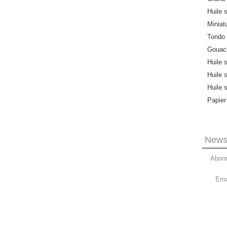
Huile s
Miniat
Tondo
Gouach
Huile 
Huile 
Huile 
Papier
Newsl
Abonn
Ema