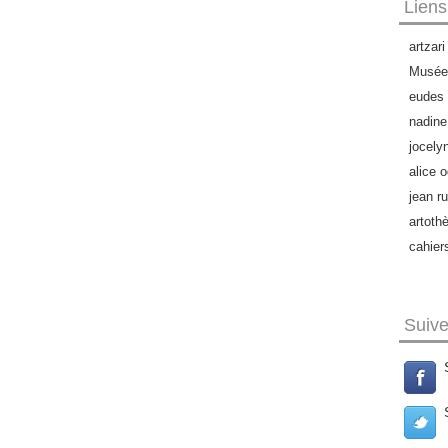
Liens
artzari
Musée 
eudes 
nadine
jocely
alice o
jean ru
artoth
cahier
Suiv