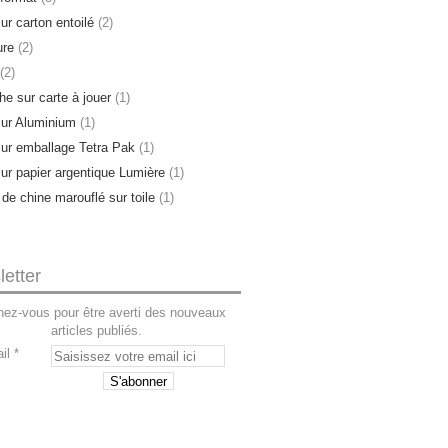
ur carton entoilé
(2)
ure
(2)
(2)
e sur carte à jouer
(1)
sur Aluminium
(1)
sur emballage Tetra Pak
(1)
sur papier argentique Lumière
(1)
 de chine marouflé sur toile
(1)
etter
ez-vous pour être averti des nouveaux
articles publiés.
il