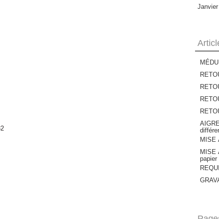
Janvie
Artic
MÉDU
RETOU
RETOU
RETOUR
RETOUR
AIGRE
différ
MISE À
MISE À
papier
REQUIE
GRAVAT
Page