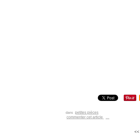
petites pièces
dans
commenter cet article
…
<<