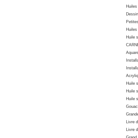
Huiles 
Dessi
Petite
Huiles 
Huile 
CARN
Aquare
Install
Install
Acryli
Huile 
Huile 
Huile 
Gouach
Grande
Livre d
Livre d
Grand 