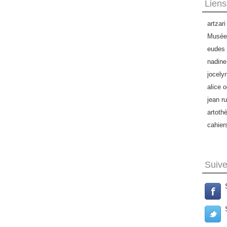
Liens
artzari
Musée 
eudes 
nadine
jocely
alice o
jean ru
artoth
cahier
Suiv