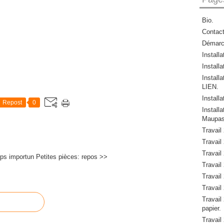
Bio.
Contac
Démar
Install
Installa
Install
LIEN.
Install
Repost
0
Instal
Maupas
Travail
Travail 
Travail 
ps importun
Petites pièces: repos >>
Travail 
Travail 
Travail 
Travail 
papier.
Travail 