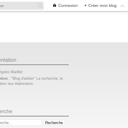
Connexion
+
Créer mon blog
ntation
 Agnès Mariller
ption
: "Blog d'atelier" La recherche, le
dans leur élaboration.
t
erche