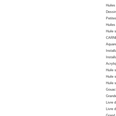
Huiles 
Dessi
Petite
Huiles 
Huile 
CARN
Aquare
Install
Install
Acryli
Huile 
Huile 
Huile 
Gouach
Grande
Livre d
Livre d
Grand 