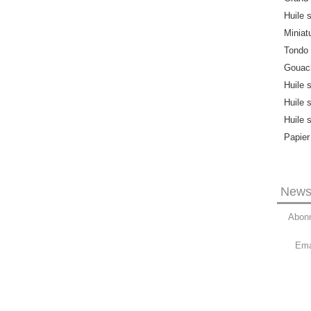
Huile s
Miniat
Tondo
Gouach
Huile 
Huile 
Huile 
Papier
Newsl
Abonn
Ema