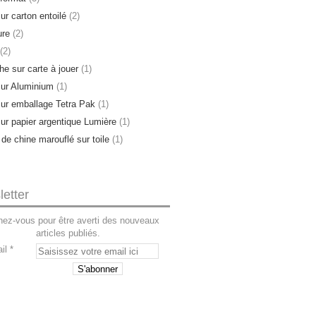
ur carton entoilé
(2)
ure
(2)
(2)
e sur carte à jouer
(1)
sur Aluminium
(1)
sur emballage Tetra Pak
(1)
sur papier argentique Lumière
(1)
 de chine marouflé sur toile
(1)
etter
ez-vous pour être averti des nouveaux
articles publiés.
il