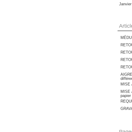
Janvie
Artic
MÉDU
RETOU
RETOU
RETOUR
RETOUR
AIGRE
différ
MISE À
MISE À
papier
REQUIE
GRAVAT
Page