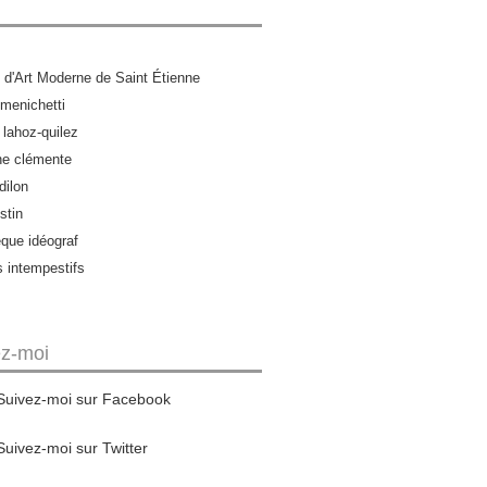
d'Art Moderne de Saint Étienne
menichetti
 lahoz-quilez
ne clémente
dilon
stin
èque idéograf
s intempestifs
ez-moi
Suivez-moi sur Facebook
Suivez-moi sur Twitter