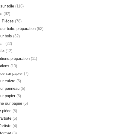
sur toile
(116)
ns
(92)
s Pièces
(78)
sur toile: préparation
(62)
sur bois
(32)
ET
(22)
lle
(12)
ations:préparation
(11)
ations
(10)
que sur papier
(7)
sur cuivre
(6)
sur panneau
(6)
sur papier
(6)
e sur papier
(5)
 pièce
(5)
'artsite
(5)
'artiste
(4)
format
(3)