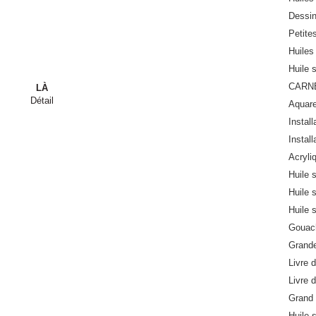
Dessi
Petite
Huiles 
Huile 
CARN
LÀ
Détail
Aquare
Install
Install
Acryli
Huile 
Huile 
Huile 
Gouach
Grande
Livre d
Livre d
Grand 
Huile s