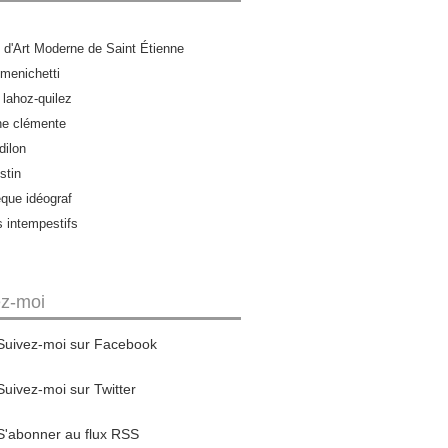
d'Art Moderne de Saint Étienne
menichetti
 lahoz-quilez
ne clémente
dilon
stin
èque idéograf
s intempestifs
ez-moi
Suivez-moi sur Facebook
Suivez-moi sur Twitter
S'abonner au flux RSS