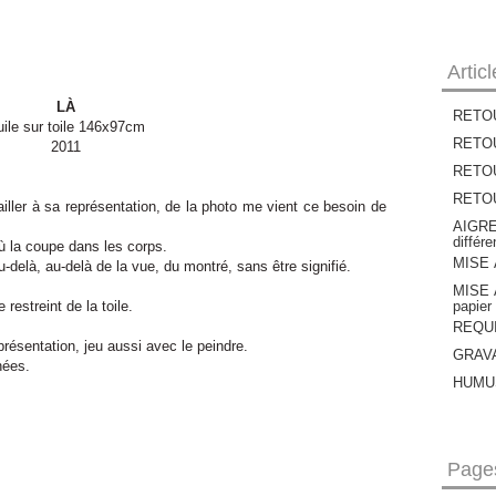
Artic
LÀ
RETOU
ile sur toile 146x97cm
RETOU
2011
RETOUR
RETOUR
iller à sa représentation, de la photo me vient ce besoin de
AIGRE
différ
où la coupe dans les corps.
MISE À
delà, au-delà de la vue, du montré, sans être signifié.
MISE À
restreint de la toile.
papier
REQUIE
eprésentation, jeu aussi avec le peindre.
GRAVAT
nées.
HUMUS
Page