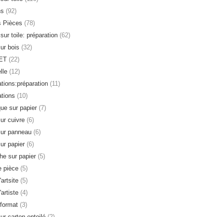
ns
(92)
s Pièces
(78)
sur toile: préparation
(62)
sur bois
(32)
ET
(22)
lle
(12)
ations:préparation
(11)
ations
(10)
que sur papier
(7)
sur cuivre
(6)
sur panneau
(6)
sur papier
(6)
e sur papier
(5)
 pièce
(5)
'artsite
(5)
'artiste
(4)
format
(3)
ur carton entoilé
(2)