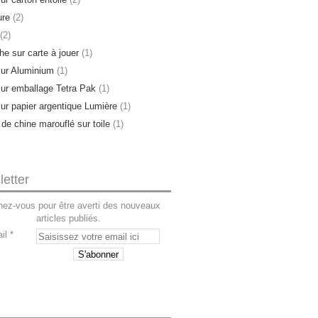
ure
(2)
(2)
e sur carte à jouer
(1)
sur Aluminium
(1)
sur emballage Tetra Pak
(1)
sur papier argentique Lumière
(1)
 de chine marouflé sur toile
(1)
etter
ez-vous pour être averti des nouveaux
articles publiés.
il