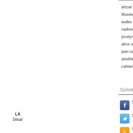
artzari
Musée 
eudes 
nadine
jocely
alice o
jean ru
artoth
cahier
Suiv
LÀ
Détail