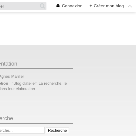
Connexion
+
Créer mon blog
ntation
 Agnès Mariller
ption
: "Blog d'atelier" La recherche, le
dans leur élaboration.
t
erche