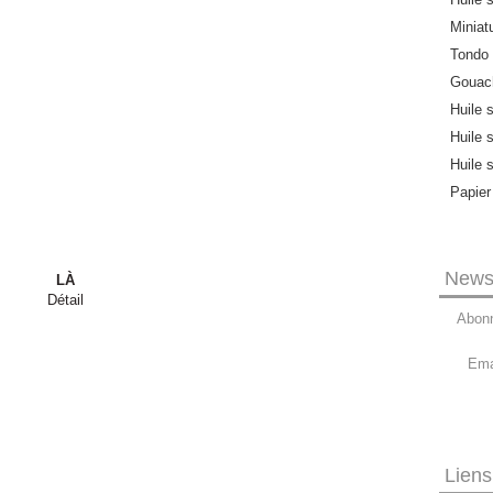
Miniat
Tondo
Gouach
Huile 
Huile 
Huile 
Papier
Newsl
LÀ
Détail
Abonn
Ema
Liens