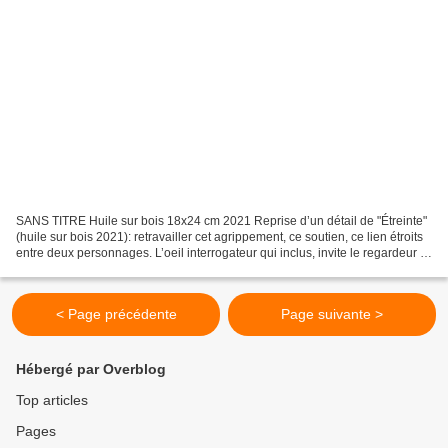
SANS TITRE Huile sur bois 18x24 cm 2021 Reprise d’un détail de "Étreinte"
(huile sur bois 2021): retravailler cet agrippement, ce soutien, ce lien étroits
entre deux personnages. L’oeil interrogateur qui inclus, invite le regardeur .
Un contact virtuel...
< Page précédente
Page suivante >
Hébergé par Overblog
Top articles
Pages