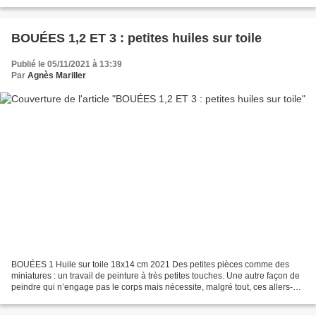
7 feuillets reliés/cousus en un...
BOUÉES 1,2 ET 3 : petites huiles sur toile
Publié le 05/11/2021 à 13:39
Par
Agnès Mariller
BOUÉES 1 Huile sur toile 18x14 cm 2021 Des petites pièces comme des
miniatures : un travail de peinture à très petites touches. Une autre façon de
peindre qui n’engage pas le corps mais nécessite, malgré tout, ces allers-
retours entre le minuscule et...