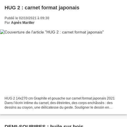
HUG 2 : carnet format japonais
Publié le 02/10/2021 à 09:30
Par
Agnès Mariller
HUG 2 14x270 cm Graphite et gouache sur carnet format japonais 2021
Dans l’écrin intime du carnet, des étreintes, des corps enchâssés : des
dessins au crayon, une délicatesse du geste. Souligner le dessin en
l’accompagnant de gouaches inspirées de l’enluminure,...
DEMI-SOURIRES : huile sur bois