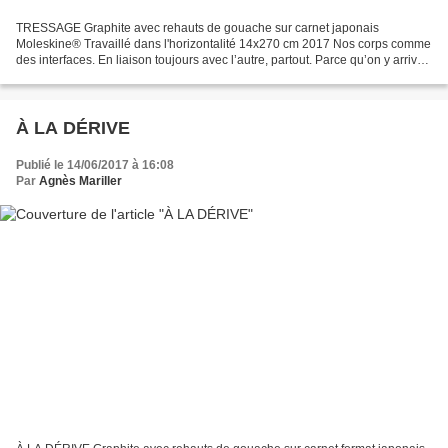
TRESSAGE Graphite avec rehauts de gouache sur carnet japonais
Moleskine® Travaillé dans l'horizontalité 14x270 cm 2017 Nos corps comme
des interfaces. En liaison toujours avec l’autre, partout. Parce qu’on y arrive
seulement par le tressage des corps,...
À LA DÉRIVE
Publié le 14/06/2017 à 16:08
Par
Agnès Mariller