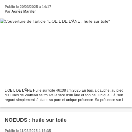
Publié le 20/03/2025 à 14:17
Par
Agnès Mariller
L'OEIL DE L'ÂNE Huile sur toile 46x38 cm 2025 En bas, à gauche, au pied
du Gilles de Watteau se trouve la face d’un âne et son oeil unique. Là, son
regard simplement là, dans sa pure et unique présence. Sa présence sur la
toile est une réplique de celle...
NOEUDS : huile sur toile
Publié le 11/03/2025 à 16:35