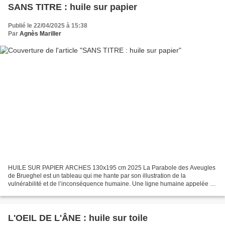
SANS TITRE : huile sur papier
Publié le 22/04/2025 à 15:38
Par
Agnès Mariller
HUILE SUR PAPIER ARCHES 130x195 cm 2025 La Parabole des Aveugles
de Brueghel est un tableau qui me hante par son illustration de la
vulnérabilité et de l’inconséquence humaine. Une ligne humaine appelée à
une chute certaine, annoncée par leur fragilité-même,...
L'OEIL DE L'ÂNE : huile sur toile