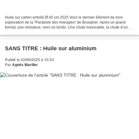
Huile sur carton entoilé Ø 40 cm 2025 Voici le dernier élément de mon
exploration de la "Parabole des Aveugles" de Brueghel. Après un grand
format, une miniature, voici un tondo. Une chute inexorable, la chute d’un
humain qui disparaît sous le végétal,...
SANS TITRE : Huile sur aluminium
Publié le 02/06/2025 à 15:53
Par
Agnès Mariller