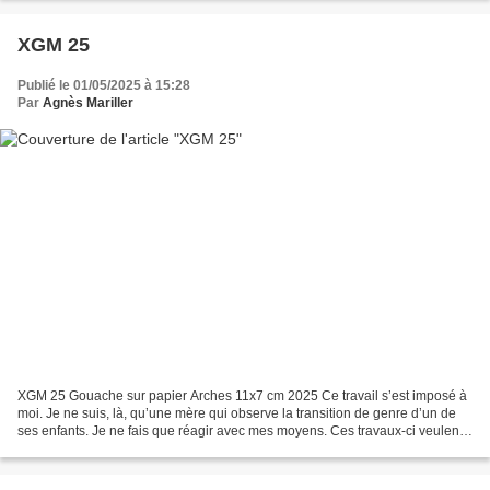
XGM 25
Publié le 01/05/2025 à 15:28
Par
Agnès Mariller
XGM 25 Gouache sur papier Arches 11x7 cm 2025 Ce travail s’est imposé à
moi. Je ne suis, là, qu’une mère qui observe la transition de genre d’un de
ses enfants. Je ne fais que réagir avec mes moyens. Ces travaux-ci veulent
rendre compte d’un corps en...