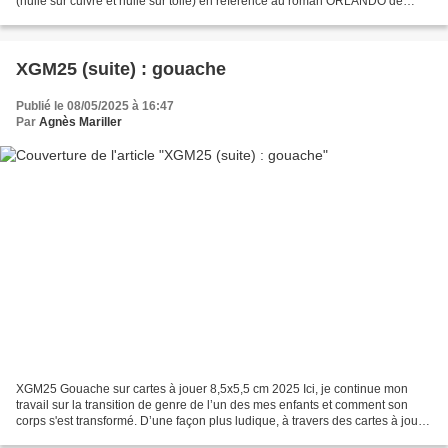
(huile sur cuivre et huile sur toile) en référence au roman ORLANDO de
Virginia Woolf et au YOUNG MAN AMONG...
XGM25 (suite) : gouache
Publié le 08/05/2025 à 16:47
Par
Agnès Mariller
XGM25 Gouache sur cartes à jouer 8,5x5,5 cm 2025 Ici, je continue mon
travail sur la transition de genre de l’un des mes enfants et comment son
corps s'est transformé. D’une façon plus ludique, à travers des cartes à jouer,
je joue moi-même à transformer...